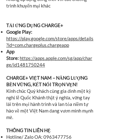
trình khuyến mại khác
TẢI ỨNG DỤNG CHARGE+
Google Play:
https://play.google.com/store/apps/details
?id=com.chargeplus.chargeapp
App
Store:
https://apps.apple.com/sg/app/char
ge/id1481750244
CHARGE+ VIỆT NAM – NĂNG LƯỢNG
BỀN VỮNG, KẾT NỐI TRỌN VẸN!
Kính chúc Quý khách cùng gia đình một kỳ
nghỉ lễ Quốc Khánh thật ý nghĩa, vững tay
lái trên mọi hành trình và lan tỏa niềm tự
hào về một Việt Nam đang vươn mình mạnh
mẽ.
THÔNG TIN LIÊN HỆ
Hotline/ Zalo OA:
0963477756