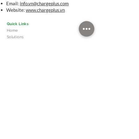
Email:
info.vn@chargeplus.com
Website:
www.chargeplus.vn
Quick Links
Home
Solutions
Markets
News
About
Our Leadership
FAQ
Head Office
510 Thomson Road,
SLF Building, #11-00
Singapore 298135
Contact Us
(Singapore)
info@chargeplus.com
+65 60228712