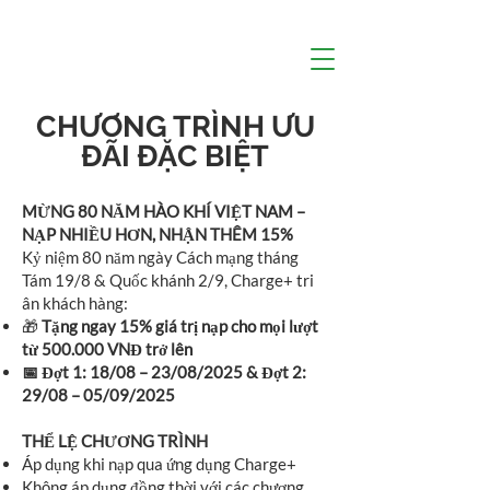
CHƯƠNG TRÌNH ƯU
ĐÃI ĐẶC BIỆT
MỪNG 80 NĂM HÀO KHÍ VIỆT NAM –
NẠP NHIỀU HƠN, NHẬN THÊM 15%
Kỷ niệm 80 năm ngày Cách mạng tháng
Tám 19/8 & Quốc khánh 2/9, Charge+ tri
ân khách hàng:
🎁
Tặng ngay 15% giá trị nạp cho mọi lượt
từ 500.000 VNĐ trở lên
📅 Đợt 1: 18/08 – 23/08/2025 & Đợt 2:
29/08 – 05/09/2025
THỂ LỆ CHƯƠNG TRÌNH
Áp dụng khi nạp qua ứng dụng Charge+
Không áp dụng đồng thời với các chương